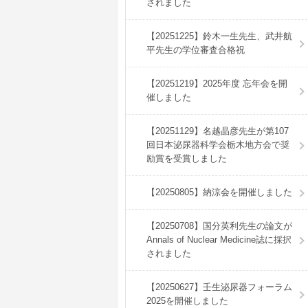
されました
【20251225】鈴木一生先生、武井航
平先生の学位審査合格祝
【20251219】2025年度 忘年会を開
催しました
【20251129】名越晶彦先生が第107
回日本泌尿器科学会栃木地方会で奨
励賞を受賞しました
【20250805】納涼会を開催しました
【20250708】国分英利先生の論文が
Annals of Nuclear Medicine誌に採択
されました
【20250627】壬生泌尿器フォーラム
2025を開催しました