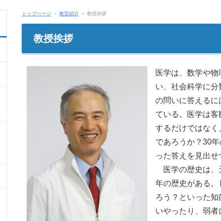
トップページ
＞
教室紹介
＞ 教授挨拶
教授挨拶
医学は、数学や物
い、社会科学に分
の問いに答えるに
ている。医学は客
するだけではなく
であろうか？30
った答えを見出せ
医学の歴史は、
年の歴史がある。
ろう？といった知
いやったり、弱者