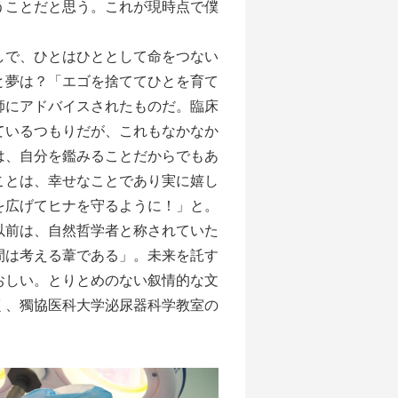
うことだと思う。これが現時点で僕
で、ひとはひととして命をつない
と夢は？「エゴを捨ててひとを育て
師にアドバイスされたものだ。臨床
ているつもりだが、これもなかなか
は、自分を鑑みることだからでもあ
ことは、幸せなことであり実に嬉し
を広げてヒナを守るように！」と。
以前は、自然哲学者と称されていた
間は考える葦である」。未来を託す
おしい。とりとめのない叙情的な文
く、獨協医科大学泌尿器科学教室の