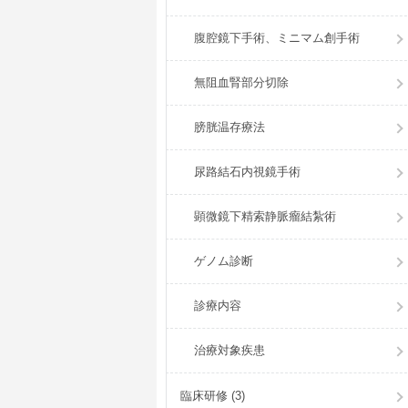
腹腔鏡下手術、ミニマム創手術
無阻血腎部分切除
膀胱温存療法
尿路結石内視鏡手術
顕微鏡下精索静脈瘤結紮術
ゲノム診断
診療内容
治療対象疾患
臨床研修 (3)