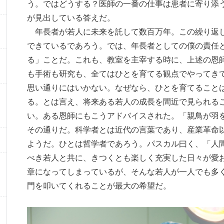
う。ではどうする？医師の一番の仕事は患者に寄り添
が見出している答えだ。
年長者が若人に未来を託して数百万年。この繰り返し
できているであろう。では、年長者としての僕の責任
る」ことだ。これも、教室を主宰する時に、上述の恩
も手術も研究も、全てはひとを育てる観点でやってき
思い通りにはいかない。なぜなら、ひとを育てること
る。とは言え、将来ある若人の成長を間近で見られる
い。ある恩師にもこうアドバイスされた。「親鳥が羽
その通りだ。科学者とは近代の言葉であり、産業革命
ようだ。ひとは哲学者であろう。パスカル曰く、「人
べき若人と共に、きつくとも楽しく充実した日々が愛
章になってしまっているが、そんな若人が一人でも多
門を叩いてくれることが最大の希望だ。