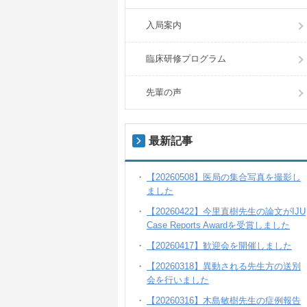
入局案内
臨床研修プログラム
先輩の声
最新記事
【20260508】医局の集合写真を撮影し
ました
【20260422】今里直樹先生の論文がIJU
Case Reports Awardを受賞しました
【20260417】歓迎会を開催しました
【20260318】異動される先生方の送別
会を行いました
【20260316】木島敏樹先生の症例報告