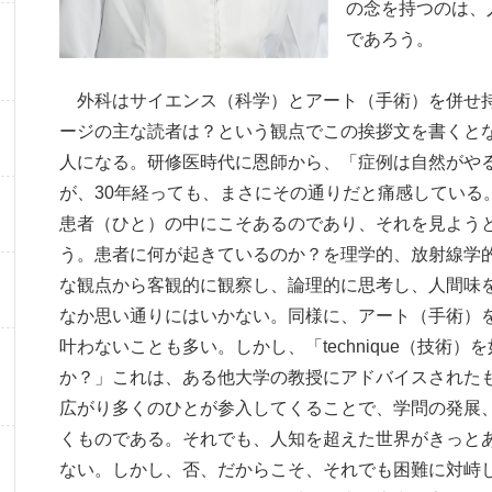
の念を持つのは、
であろう。
外科はサイエンス（科学）とアート（手術）を併せ持
ージの主な読者は？という観点でこの挨拶文を書くと
人になる。研修医時代に恩師から、「症例は自然がや
が、30年経っても、まさにその通りだと痛感している
患者（ひと）の中にこそあるのであり、それを見よう
う。患者に何が起きているのか？を理学的、放射線学
な観点から客観的に観察し、論理的に思考し、人間味
なか思い通りにはいかない。同様に、アート（手術）
叶わないことも多い。しかし、「technique（技術）を
か？」これは、ある他大学の教授にアドバイスされた
広がり多くのひとが参入してくることで、学問の発展
くものである。それでも、人知を超えた世界がきっと
ない。しかし、否、だからこそ、それでも困難に対峙