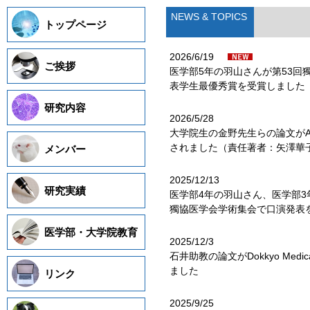
NEWS & TOPICS
トップページ
2026/6/19
ご挨拶
医学部5年の羽山さんが第53回
表学生最優秀賞を受賞しました
研究内容
2026/5/28
大学院生の金野先生らの論文がAm 
されました（責任著者：矢澤華
メンバー
2025/12/13
研究実績
医学部4年の羽山さん、医学部3
獨協医学会学術集会で口演発表
医学部・大学院教育
2025/12/3
石井助教の論文がDokkyo Medica
ました
リンク
2025/9/25