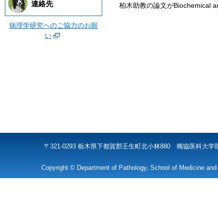
連絡先
柏木助教の論文がBiochemical and 
Research Communication
病理学研究へのご協力のお願
い
2025/4/18
第114回日本病理学会総会が仙
教、岩本助教が発表を行いまし
2024/12/7
医学部2年の杉山さんが第52回
口演発表を行いました
2024/9/19
第83回日本癌学会学術総会が福
教が発表を行いました
〒321-0293 栃木県下都賀郡壬生町北小林880 獨協医科大学医学部・大
Copyright © Department of Pathology, School of Medicine and 
2024/8/10
2024年度の3大学基礎研究医養
の活動としてサマースクールがW
教が講義を行いました