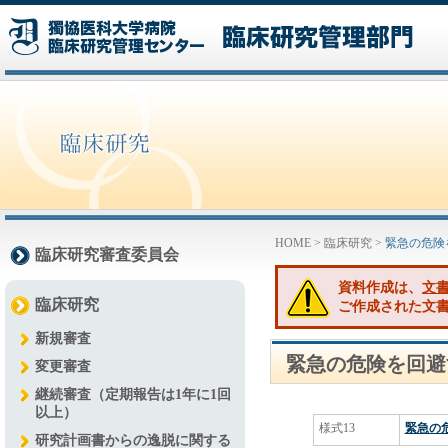
HOME
>
臨床研究
>
緊急の危険
臨床研究審査委員会
資料作成は、
文
臨床研究
ご作成された文書
新規審査
緊急の危険を回避
変更審査
継続審査（定期報告は1年に1回
以上）
様式13
緊急の
研究計画書からの逸脱に関する