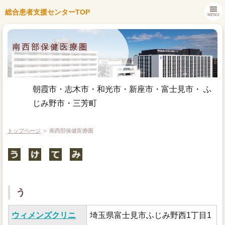
総合患者支援センターTOP
MENU
南西部保健医療圏
朝霞市・志木市・和光市・新座市・富士見市・ ふ
じみ野市・三芳町
トップページ
＞ 南西部保健医療圏
トップページ
センター長あいさつ
部門紹介
う
患者さん・ご家族の方へ
ウィメンズクリニ
埼玉県富士見市ふじみ野西1丁目1