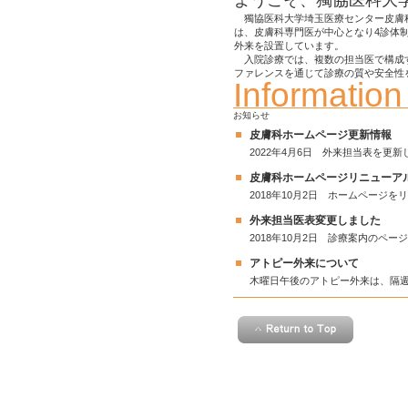
獨協医科大学埼玉医療センター皮膚科
は、皮膚科専門医が中心となり4診体
外来を設置しています。
入院診療では、複数の担当医で構成す
ファレンスを通じて診療の質や安全性
Information
お知らせ
皮膚科ホームページ更新情報
2022年4月6日 外来担当表を更
皮膚科ホームページリニューア
2018年10月2日 ホームページ
外来担当医表変更しました
2018年10月2日 診療案内のペ
アトピー外来について
木曜日午後のアトピー外来は、隔