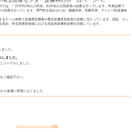
では、一日平均100人の外来、約20名の入院患者の診療を行っています。外来診療で
制で診療を行っています。専門性を高めるため、腫瘍外来、乾癬外来、アトピー性皮膚炎
るテーム体制で皮膚悪性腫瘍や重症皮膚疾患患者の診療に当たっています。回診、カン
を高め、埼玉県東部地域における完結的皮膚科診療を目指しています。
新しました。
ルしました。
をリニューアルしました。
ージをご確認下さい。
週から毎週に変更になりました。
スマートフォンサイトへ移動