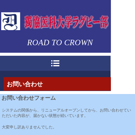
ROAD TO CROWN
獨協医科大学ラグビー部は2014年に創部40周
年を迎えました。
お問い合わせ
日夜練習のもと、
現在医歯薬リーグ2部で活動
しています。
今年
もメディカルセブンズ優勝、1部リーグ昇
獨協医科大学ラグビー部は2014年に創部40周年を迎えました。日夜練習のも
お問い合わせフォーム
格を目標に日々邁進しています。
と、現在医歯薬リーグ1部で活動しています。今年は1部優勝、メディカルセ
ブンス優勝を目標に日々邁進しています。
システムの関係から、リニューアルオープンしてから、お問い合わせてい
ただいた内容が、届かない状態が続いています。
大変申し訳ありませんでした。