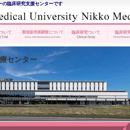
ーの臨床研究支援センターです
ついて
製造販売後調査について
臨床研究ついて
臨床研
l Trial
Clinical Study
Clinical Researc
Survey After Manufacturing And Sales
医療センター