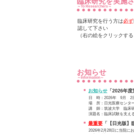
臨床研究を実施
～To Researchers～
臨床研究を行う方は
必ず
認して下さい
（右の絵をクリックする
お知ら
～Information～
お知らせ
「2026年
日 時：2026年 9月 2日
場 所：日光医療センタ
講 師：筑波大学 臨床
演題名：臨床試験を支える
最重要
「【日光版】
2026年2月28日に当