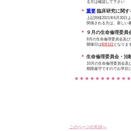
る方は確認して下さい
重要
臨床研究に関す
上記同様2021年6月3
関係される方は、新しい
９月の生命倫理委員
9月の生命倫理委員会及
開催日は
9月1日
となりま
生命倫理委員会・治
10月の生命倫理委員会及
期限厳守ですのでお早目
このページの先頭へ