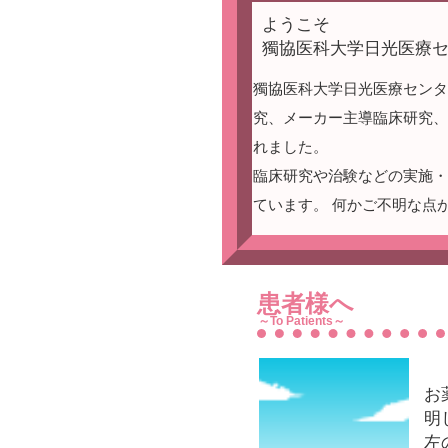
ようこそ
獨協医科大学日光医療セ
獨協医科大学日光医療セン
究、メーカー主導臨床研究、
れました。
臨床研究や治験などの実施・
ています。 何かご不明な点
患者様へ
～To Patients～
お
明
左