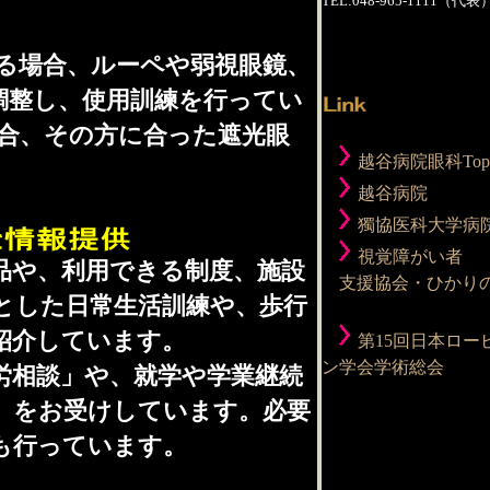
TEL:048-965-1111（代表
る場合、ルーペや弱視眼鏡、
調整し、使用訓練を行ってい
合、その方に合った遮光眼
越谷病院眼科Top
越谷病院
獨協医科大学病
視覚障がい者
品や、利用できる制度、施設
支援協会・ひかり
とした日常生活訓練や、歩行
紹介しています。
第15回日本ロー
ン学会学術総会
労相談」や、就学や学業継続
」をお受けしています。必要
も行っています。