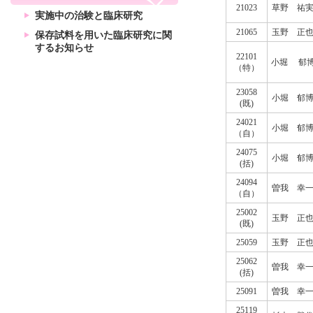
21023
草野 祐
実施中の治験と臨床研究
21065
玉野 正
保存試料を用いた臨床研究に関
するお知らせ
22101
小堀 郁
（特）
23058
小堀 郁
(既)
24021
小堀 郁
（自）
24075
小堀 郁
(括)
24094
曽我 幸
（自）
25002
玉野 正
(既)
25059
玉野 正
25062
曽我 幸
(括)
25091
曽我 幸
25119