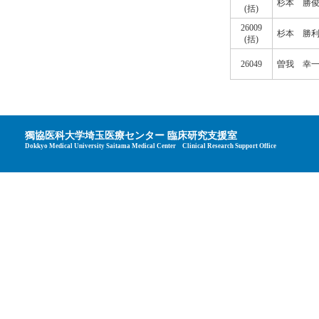
杉本 勝
(括)
26009
杉本 勝
(括)
26049
曽我 幸
獨協医科大学埼玉医療センター 臨床研究支援室
Dokkyo Medical University Saitama Medical Center Clinical Research Support Office